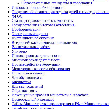
Образовательные стандарты и требования
Информационная безопасность
Сведения об организации отдыха детей и их оздоровлени
ФГОС
Стандарт православного компонента
Государственная итоговая аттестация
Профориентация
Электронный журнал
Дистанционное обучение
Всероcсийская олимпиада школьников
Воспитательная работа
Учителю
Инновационная деятельность
Миссионерская деятельность
Противодействие коррупции
Мониторинг качества образования
Наши выпускники
Для обучающихся
Библиотека
Для вас, родители!
Обратная связь
Исчезнувшие храмы и монастыри г. Арзамаса
Православный календарь
Сайты Министерства просвещения и РФ и Министерства 
Телефоны горячих линий