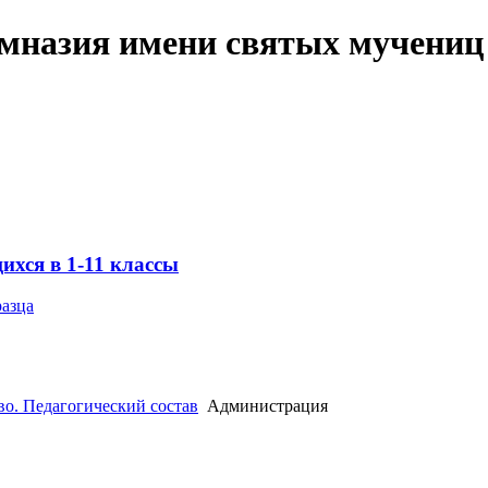
имназия имени святых мучениц
хся в 1-11 классы
разца
во. Педагогический состав
Администрация