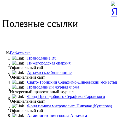
Полезные ссылки
№
Веб-ссылка
1
Православие.Ru
Нижегородская епархия
2
Официальный сайт
Арзамасское благочиние
3
Официальный сайт
4
Свято-Троицкий Серафимо-Дивеевский монасты
Православный журнал Фома
5
Интересный православный журнал.
Фонд Преподобного Серафима Саровского
6
Официальный сайт
Фонд памяти митрополита Николая (Кутепова)
7
Официальный сайт
8
Администрация города Арзамаса