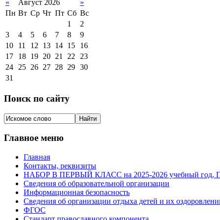
«
Август 2026
»
Пн
Вт
Ср
Чт
Пт
Сб
Вс
1
2
3
4
5
6
7
8
9
10
11
12
13
14
15
16
17
18
19
20
21
22
23
24
25
26
27
28
29
30
31
Поиск по сайту
Главное меню
Главная
Контакты, реквизиты
НАБОР В ПЕРВЫЙ КЛАСС на 2025-2026 учебный го
Сведения об образовательной организации
Информационная безопасность
Сведения об организации отдыха детей и их оздоровлени
ФГОС
Стандарт православного компонента