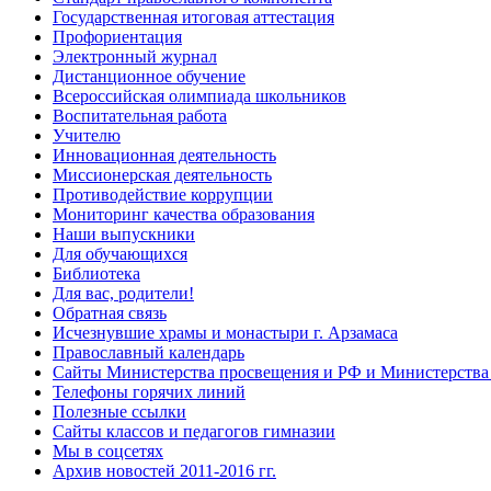
Государственная итоговая аттестация
Профориентация
Электронный журнал
Дистанционное обучение
Всероcсийская олимпиада школьников
Воспитательная работа
Учителю
Инновационная деятельность
Миссионерская деятельность
Противодействие коррупции
Мониторинг качества образования
Наши выпускники
Для обучающихся
Библиотека
Для вас, родители!
Обратная связь
Исчезнувшие храмы и монастыри г. Арзамаса
Православный календарь
Сайты Министерства просвещения и РФ и Министерства 
Телефоны горячих линий
Полезные ссылки
Сайты классов и педагогов гимназии
Мы в соцсетях
Архив новостей 2011-2016 гг.