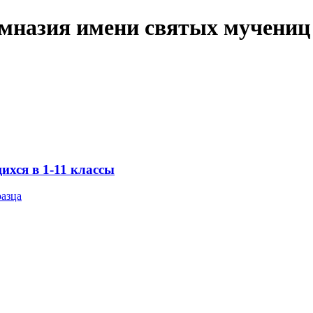
имназия имени святых мучениц
хся в 1-11 классы
разца