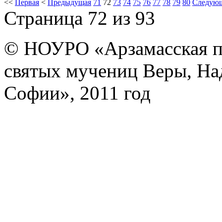
<<
Первая
<
Предыдущая
71
72
73
74
75
76
77
78
79
80
Следую
Страница 72 из 93
© НОУРО «Арзамасская п
святых мучениц Веры, На
Софии», 2011 год