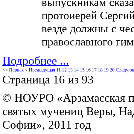
выпускникам сказа
протоиерей Сергий
везде должны с че
православного гим
Подробнее ...
<<
Первая
<
Предыдущая
11
12
13
14
15
16
17
18
19
20
Следую
Страница 16 из 93
© НОУРО «Арзамасская п
святых мучениц Веры, На
Софии», 2011 год